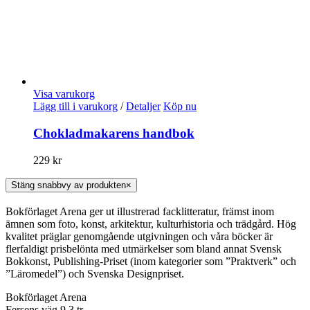
Visa varukorg
Lägg till i varukorg
/
Detaljer
Köp nu
Chokladmakarens handbok
229
kr
Stäng snabbvy av produkten
×
Bokförlaget Arena ger ut illustrerad facklitteratur, främst inom
ämnen som foto, konst, arkitektur, kulturhistoria och trädgård. Hög
kvalitet präglar genomgående utgivningen och våra böcker är
flerfaldigt prisbelönta med utmärkelser som bland annat Svensk
Bokkonst, Publishing-Priset (inom kategorier som ”Praktverk” och
”Läromedel”) och Svenska Designpriset.
Bokförlaget Arena
Fersens väg 9 3 tr