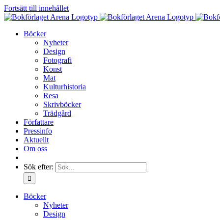
Fortsätt till innehållet
Böcker
Nyheter
Design
Fotografi
Konst
Mat
Kulturhistoria
Resa
Skrivböcker
Trädgård
Författare
Pressinfo
Aktuellt
Om oss
Sök efter:
Böcker
Nyheter
Design