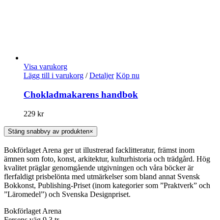
Visa varukorg
Lägg till i varukorg
/
Detaljer
Köp nu
Chokladmakarens handbok
229
kr
Stäng snabbvy av produkten
×
Bokförlaget Arena ger ut illustrerad facklitteratur, främst inom
ämnen som foto, konst, arkitektur, kulturhistoria och trädgård. Hög
kvalitet präglar genomgående utgivningen och våra böcker är
flerfaldigt prisbelönta med utmärkelser som bland annat Svensk
Bokkonst, Publishing-Priset (inom kategorier som ”Praktverk” och
”Läromedel”) och Svenska Designpriset.
Bokförlaget Arena
Fersens väg 9 3 tr