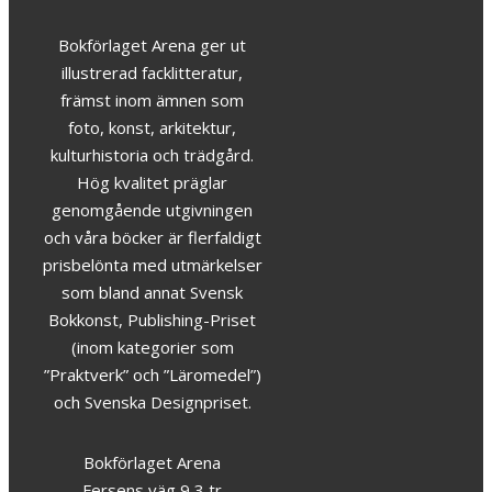
Bokförlaget Arena ger ut
illustrerad facklitteratur,
främst inom ämnen som
foto, konst, arkitektur,
kulturhistoria och trädgård.
Hög kvalitet präglar
genomgående utgivningen
och våra böcker är flerfaldigt
prisbelönta med utmärkelser
som bland annat Svensk
Bokkonst, Publishing-Priset
(inom kategorier som
”Praktverk” och ”Läromedel”)
och Svenska Designpriset.
Bokförlaget Arena
Fersens väg 9 3 tr