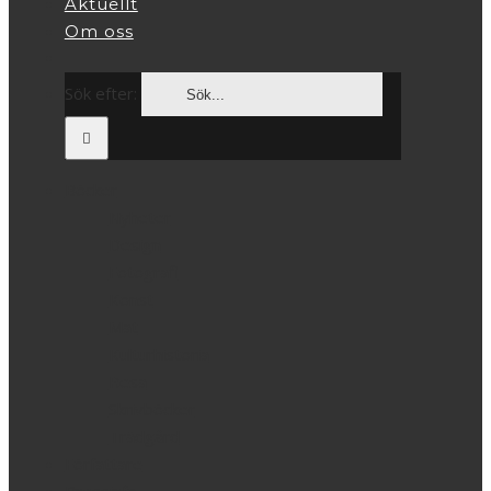
Aktuellt
Om oss
Sök efter:
Böcker
Nyheter
Design
Fotografi
Konst
Mat
Kulturhistoria
Resa
Skrivböcker
Trädgård
Författare