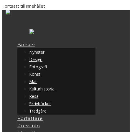
Fortsätt till innehållet
Böcker
Nyheter
Design
Fotografi
Konst
Mat
Kulturhistoria
Resa
Skrivböcker
Trädgård
Författare
Pressinfo