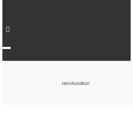
Pressinfo
Aktuellt
Om oss
Hem
/
konditori