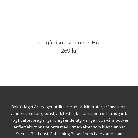
Trädgårdsmästarinnor: Hundra år av kamp för jämställd trädgårdsutbildning
269
kr
Bokförlaget Arena ger ut illustrerad facklitteratur, främst inom
ämnen som foto, konst, arkitektur, kulturhistoria och trädgård.
Hög kvalitet präglar genomgående utgivningen och våra böcker
är flerfaldigt prisbelönta med utmärkelser som bland annat
Svensk Bokkonst, Publishing-Priset (inom kategorier som