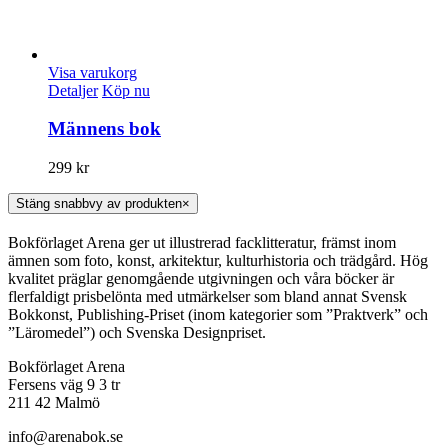
Visa varukorg
Detaljer
Köp nu
Männens bok
299
kr
Stäng snabbvy av produkten
×
Bokförlaget Arena ger ut illustrerad facklitteratur, främst inom
ämnen som foto, konst, arkitektur, kulturhistoria och trädgård. Hög
kvalitet präglar genomgående utgivningen och våra böcker är
flerfaldigt prisbelönta med utmärkelser som bland annat Svensk
Bokkonst, Publishing-Priset (inom kategorier som ”Praktverk” och
”Läromedel”) och Svenska Designpriset.
Bokförlaget Arena
Fersens väg 9 3 tr
211 42 Malmö
info@arenabok.se