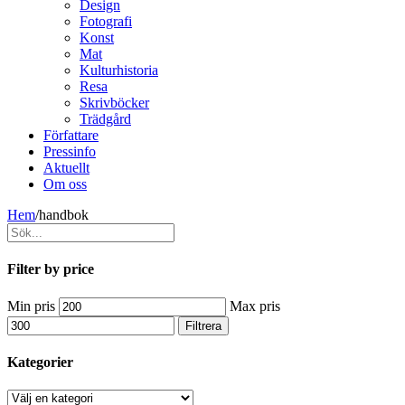
Design
Fotografi
Konst
Mat
Kulturhistoria
Resa
Skrivböcker
Trädgård
Författare
Pressinfo
Aktuellt
Om oss
Hem
/
handbok
Filter by price
Min pris
Max pris
Filtrera
Kategorier