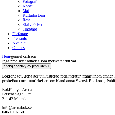
Fotografi
Konst
Mat
Kulturhistoria
Resa
Skrivböcker
Trädgård
Författare
Pressinfo
Aktuellt
Om oss
Hem
/
gunnel carlsson
Inga produkter hittades som motsvarar ditt val.
Stäng snabbvy av produkten
×
Bokförlaget Arena ger ut illustrerad facklitteratur, främst inom ämnen
prisbelönta med utmärkelser som bland annat Svensk Bokkonst, Publi
Bokförlaget Arena
Fersens väg 9 3 tr
211 42 Malmö
info@arenabok.se
040-10 92 50