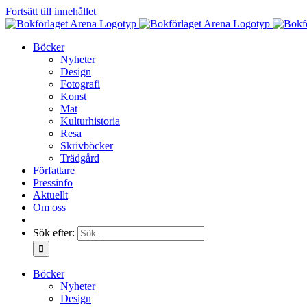
Fortsätt till innehållet
Böcker
Nyheter
Design
Fotografi
Konst
Mat
Kulturhistoria
Resa
Skrivböcker
Trädgård
Författare
Pressinfo
Aktuellt
Om oss
Sök efter:
Böcker
Nyheter
Design