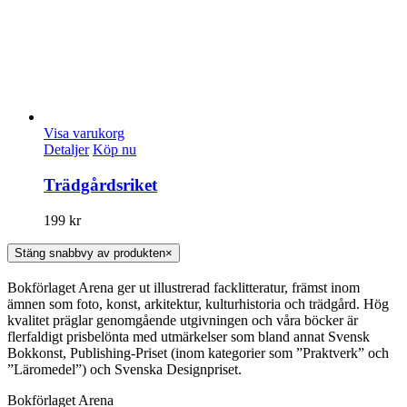
Visa varukorg
Detaljer
Köp nu
Trädgårdsriket
199
kr
Stäng snabbvy av produkten
×
Bokförlaget Arena ger ut illustrerad facklitteratur, främst inom
ämnen som foto, konst, arkitektur, kulturhistoria och trädgård. Hög
kvalitet präglar genomgående utgivningen och våra böcker är
flerfaldigt prisbelönta med utmärkelser som bland annat Svensk
Bokkonst, Publishing-Priset (inom kategorier som ”Praktverk” och
”Läromedel”) och Svenska Designpriset.
Bokförlaget Arena