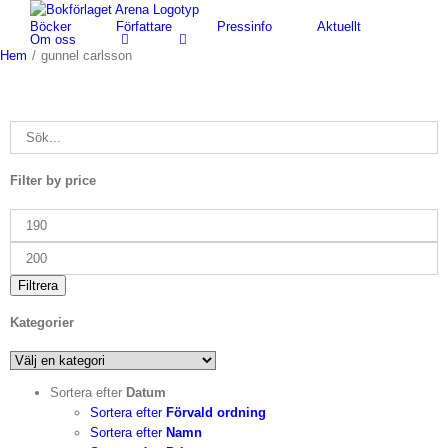
Fortsätt
Böcker
Författare
Pressinfo
Aktuellt
till
Om oss
innehållet
Hem
/
gunnel carlsson
Filter by price
Min
pris
Max
pris
Filtrera
Kategorier
Sortera efter
Datum
Sortera efter
Förvald ordning
Sortera efter
Namn