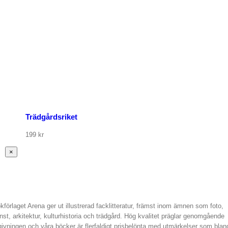
Trädgårdsriket
199
kr
Stäng
×
snabbvy
av
produkten
kförlaget Arena ger ut illustrerad facklitteratur, främst inom ämnen som foto,
nst, arkitektur, kulturhistoria och trädgård. Hög kvalitet präglar genomgående
givningen och våra böcker är flerfaldigt prisbelönta med utmärkelser som blan