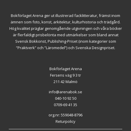
Bokförlaget Arena ger ut illustrerad facklitteratur, främst inom
ämnen som foto, konst, arkitektur, kulturhistoria och trädgård.
Hög kvalitet präglar genomgående utgivningen och våra böcker
är flerfaldigt prisbelönta med utmärkelser som bland annat
Svensk Bokkonst, Publishing-Priset (inom kategorier som
”Praktverk” och ”Läromedel”) och Svenska Designpriset.
Bokförlaget Arena
Fersens väg 9 3 tr
211 42 Malmö
info@arenabok.se
040-10 92 50
0709-69 41 35
org.nr: 559048-8796
Returpolicy