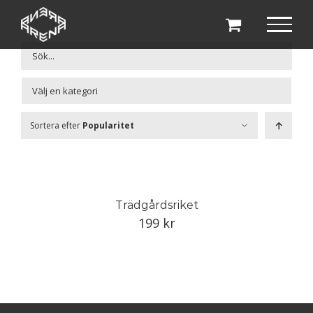
Fortsätt
till
innehållet

Sortera efter
Popularitet
Trädgårdsriket
199
kr