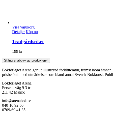
Visa varukorg
Detaljer
Köp nu
Trädgårdsriket
199
kr
Stäng snabbvy av produkten
×
Bokförlaget Arena ger ut illustrerad facklitteratur, främst inom ämnen
prisbelönta med utmärkelser som bland annat Svensk Bokkonst, Publi
Bokförlaget Arena
Fersens väg 9 3 tr
211 42 Malmö
info@arenabok.se
040-10 92 50
0709-69 41 35