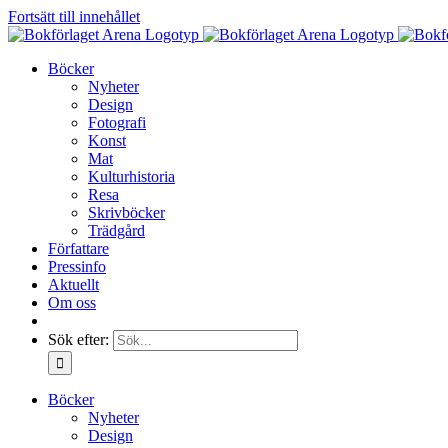
Fortsätt till innehållet
Böcker
Nyheter
Design
Fotografi
Konst
Mat
Kulturhistoria
Resa
Skrivböcker
Trädgård
Författare
Pressinfo
Aktuellt
Om oss
Sök efter:
Böcker
Nyheter
Design