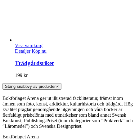
Visa varukorg
Detaljer
Köp nu
Trädgårdsriket
199
kr
Stäng snabbvy av produkten
×
Bokförlaget Arena ger ut illustrerad facklitteratur, främst inom
ämnen som foto, konst, arkitektur, kulturhistoria och trädgård. Hög
kvalitet präglar genomgående utgivningen och våra böcker är
flerfaldigt prisbelönta med utmärkelser som bland annat Svensk
Bokkonst, Publishing-Priset (inom kategorier som ”Praktverk” och
”Läromedel”) och Svenska Designpriset.
Bokförlaget Arena