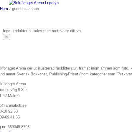
Fortsätt
till
Hem
/
gunnel carlsson
innehållet
Inga produkter hittades som motsvarar ditt val.
Stäng
×
snabbvy
av
produkten
kförlaget Arena ger ut illustrerad facklitteratur, främst inom ämnen som foto,
and annat Svensk Bokkonst, Publishing-Priset (inom kategorier som ”Praktve
kförlaget Arena
rsens väg 9 3 tr
1 42 Malmö
fo@arenabok.se
0-10 92 50
09-69 41 35
g.nr: 559048-8796