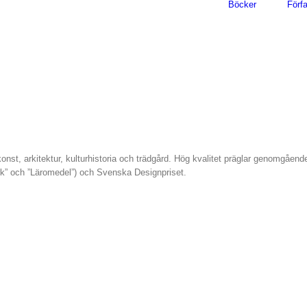
Böcker
Förfa
 konst, arkitektur, kulturhistoria och trädgård. Hög kvalitet präglar genomgåen
rk” och ”Läromedel”) och Svenska Designpriset.