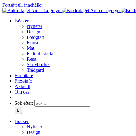
Fortsätt till innehållet
Böcker
Nyheter
Design
Fotografi
Konst
Mat
Kulturhistoria
Resa
Skrivböcker
Trädgård
Författare
Pressinfo
Aktuellt
Om oss
Sök efter:
Böcker
Nyheter
Design