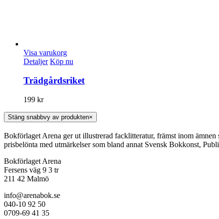
Visa varukorg
Detaljer
Köp nu
Trädgårdsriket
199
kr
Stäng snabbvy av produkten
×
Bokförlaget Arena ger ut illustrerad facklitteratur, främst inom ämnen
prisbelönta med utmärkelser som bland annat Svensk Bokkonst, Publi
Bokförlaget Arena
Fersens väg 9 3 tr
211 42 Malmö
info@arenabok.se
040-10 92 50
0709-69 41 35