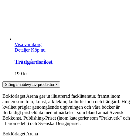
Visa varukorg
Detaljer
Köp nu
Trädgårdsriket
199
kr
Stäng snabbvy av produkten
×
Bokförlaget Arena ger ut illustrerad facklitteratur, främst inom
ämnen som foto, konst, arkitektur, kulturhistoria och trädgård. Hög
kvalitet präglar genomgående utgivningen och våra böcker är
flerfaldigt prisbelönta med utmärkelser som bland annat Svensk
Bokkonst, Publishing-Priset (inom kategorier som ”Praktverk” och
”Läromedel”) och Svenska Designpriset.
Bokförlaget Arena