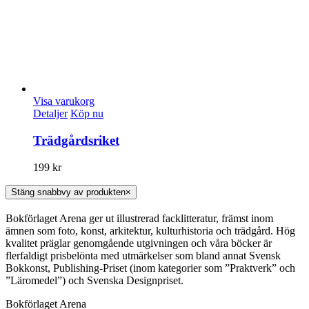
Visa varukorg
Detaljer
Köp nu
Trädgårdsriket
199
kr
Stäng snabbvy av produkten
×
Bokförlaget Arena ger ut illustrerad facklitteratur, främst inom
ämnen som foto, konst, arkitektur, kulturhistoria och trädgård. Hög
kvalitet präglar genomgående utgivningen och våra böcker är
flerfaldigt prisbelönta med utmärkelser som bland annat Svensk
Bokkonst, Publishing-Priset (inom kategorier som ”Praktverk” och
”Läromedel”) och Svenska Designpriset.
Bokförlaget Arena