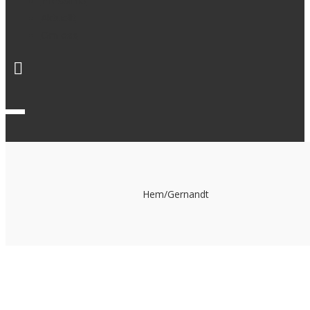
Pressinfo
Aktuellt
Om oss
Hem
/
Gernandt