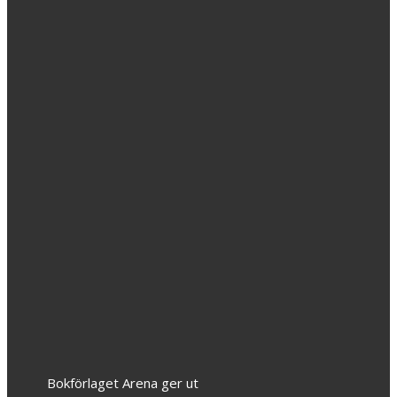
Trädgårdskonsten,
grundade
på
mångårig
praktik
af
J.
Gernandt.
249
kr
Bokförlaget Arena ger ut