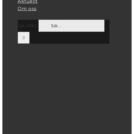
Aktuellt
Om oss
Sök efter:
Böcker
Nyheter
Design
Fotografi
Konst
Mat
Kulturhistoria
Resa
Skrivböcker
Trädgård
Författare