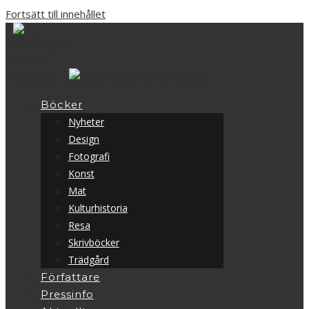
Fortsätt till innehållet
Böcker
Nyheter
Design
Fotografi
Konst
Mat
Kulturhistoria
Resa
Skrivböcker
Trädgård
Författare
Pressinfo