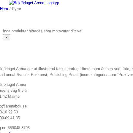
Fortsätt
till
Hem
/
Fyrar
innehållet
Inga produkter hittades som motsvarar ditt val.
Stäng
×
snabbvy
av
produkten
kförlaget Arena ger ut illustrerad facklitteratur, främst inom ämnen som foto,
and annat Svensk Bokkonst, Publishing-Priset (inom kategorier som ”Praktve
kförlaget Arena
rsens väg 9 3 tr
1 42 Malmö
fo@arenabok.se
0-10 92 50
09-69 41 35
g.nr: 559048-8796