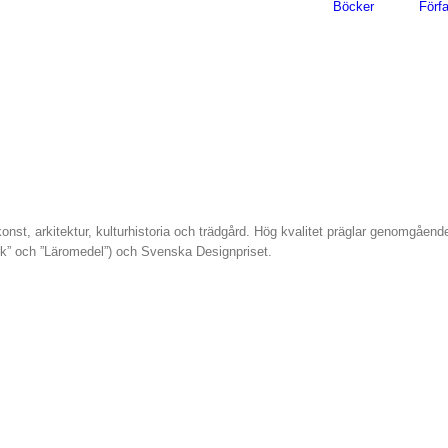
Böcker
Förfa
 konst, arkitektur, kulturhistoria och trädgård. Hög kvalitet präglar genomgåen
rk” och ”Läromedel”) och Svenska Designpriset.