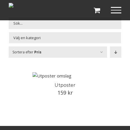
Fortsätt
till
innehållet

Sortera efter
Pris
Utposter
159
kr