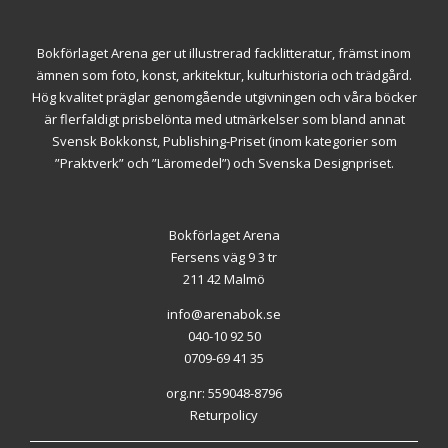
Bokförlaget Arena ger ut illustrerad facklitteratur, främst inom
ämnen som foto, konst, arkitektur, kulturhistoria och trädgård.
Hög kvalitet präglar genomgående utgivningen och våra böcker
är flerfaldigt prisbelönta med utmärkelser som bland annat
Svensk Bokkonst, Publishing-Priset (inom kategorier som
”Praktverk” och ”Läromedel”) och Svenska Designpriset.
Bokförlaget Arena
Fersens väg 9 3 tr
211 42 Malmö
info@arenabok.se
040-10 92 50
0709-69 41 35
org.nr: 559048-8796
Returpolicy