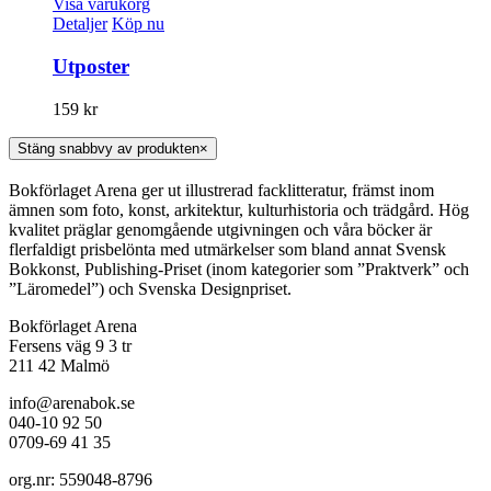
Visa varukorg
Detaljer
Köp nu
Utposter
159
kr
Stäng snabbvy av produkten
×
Bokförlaget Arena ger ut illustrerad facklitteratur, främst inom
ämnen som foto, konst, arkitektur, kulturhistoria och trädgård. Hög
kvalitet präglar genomgående utgivningen och våra böcker är
flerfaldigt prisbelönta med utmärkelser som bland annat Svensk
Bokkonst, Publishing-Priset (inom kategorier som ”Praktverk” och
”Läromedel”) och Svenska Designpriset.
Bokförlaget Arena
Fersens väg 9 3 tr
211 42 Malmö
info@arenabok.se
040-10 92 50
0709-69 41 35
org.nr: 559048-8796