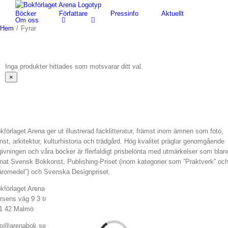
Fortsätt
Böcker
Författare
Pressinfo
Aktuellt
till
Om oss
innehållet
Hem
/
Fyrar
Inga produkter hittades som motsvarar ditt val.
Stäng
×
snabbvy
av
produkten
kförlaget Arena ger ut illustrerad facklitteratur, främst inom ämnen som foto,
nst, arkitektur, kulturhistoria och trädgård. Hög kvalitet präglar genomgående
givningen och våra böcker är flerfaldigt prisbelönta med utmärkelser som blan
nat Svensk Bokkonst, Publishing-Priset (inom kategorier som ”Praktverk” oc
äromedel”) och Svenska Designpriset.
kförlaget Arena
rsens väg 9 3 tr
1 42 Malmö
fo@arenabok.se