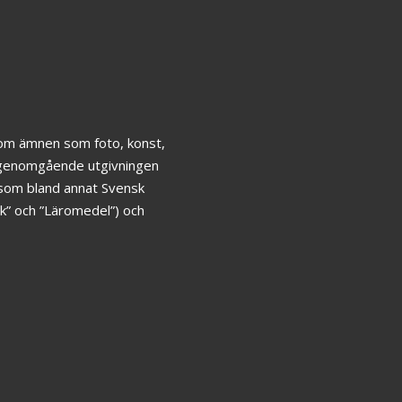
inom ämnen som foto, konst,
ar genomgående utgivningen
 som bland annat Svensk
k” och ”Läromedel”) och