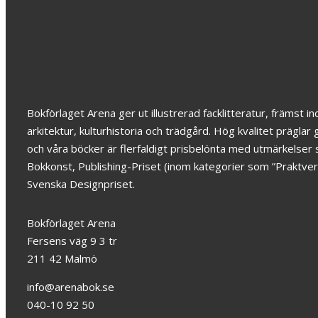
Utposter
159
kr
Bokförlaget Arena ger ut illustrerad facklitteratur, främst 
arkitektur, kulturhistoria och trädgård. Hög kvalitet prägl
och våra böcker är flerfaldigt prisbelönta med utmärkelser
Bokkonst, Publishing-Priset (inom kategorier som ”Praktver
Svenska Designpriset.
Bokförlaget Arena
Fersens väg 9 3 tr
211 42 Malmö
info@arenabok.se
040-10 92 50