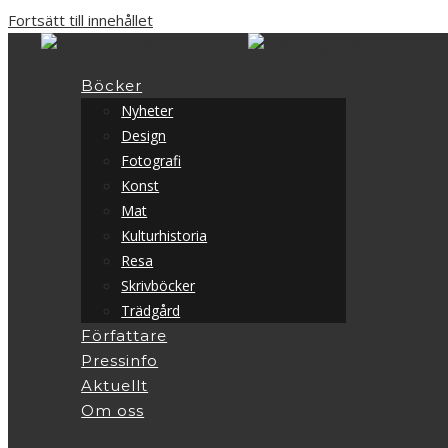
Fortsätt till innehållet
Böcker
Nyheter
Design
Fotografi
Konst
Mat
Kulturhistoria
Resa
Skrivböcker
Trädgård
Författare
Pressinfo
Aktuellt
Om oss