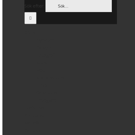
Sök efter:
Böcker
Nyheter
Design
Fotografi
Konst
Mat
Kulturhistoria
Resa
Skrivböcker
Trädgård
Författare
Pressinfo
Aktuellt
Om oss