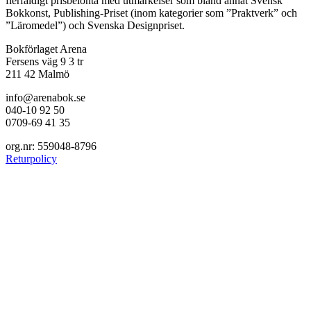
flerfaldigt prisbelönta med utmärkelser som bland annat Svensk
Bokkonst, Publishing-Priset (inom kategorier som ”Praktverk” och
”Läromedel”) och Svenska Designpriset.
Bokförlaget Arena
Fersens väg 9 3 tr
211 42 Malmö
info@arenabok.se
040-10 92 50
0709-69 41 35
org.nr: 559048-8796
Returpolicy