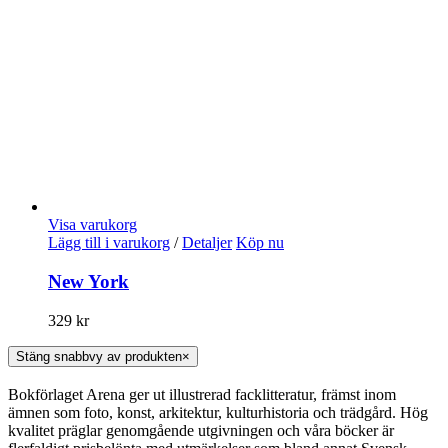
Visa varukorg
Lägg till i varukorg
/
Detaljer
Köp nu
New York
329
kr
Stäng snabbvy av produkten
×
Bokförlaget Arena ger ut illustrerad facklitteratur, främst inom
ämnen som foto, konst, arkitektur, kulturhistoria och trädgård. Hög
kvalitet präglar genomgående utgivningen och våra böcker är