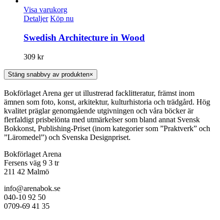
Visa varukorg
Detaljer
Köp nu
Swedish Architecture in Wood
309
kr
Stäng snabbvy av produkten
×
Bokförlaget Arena ger ut illustrerad facklitteratur, främst inom
ämnen som foto, konst, arkitektur, kulturhistoria och trädgård. Hög
kvalitet präglar genomgående utgivningen och våra böcker är
flerfaldigt prisbelönta med utmärkelser som bland annat Svensk
Bokkonst, Publishing-Priset (inom kategorier som ”Praktverk” och
”Läromedel”) och Svenska Designpriset.
Bokförlaget Arena
Fersens väg 9 3 tr
211 42 Malmö
info@arenabok.se
040-10 92 50
0709-69 41 35