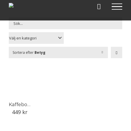
Fortsätt
till
innehållet
Sortera efter
Betyg
Kaffeboken
449
kr