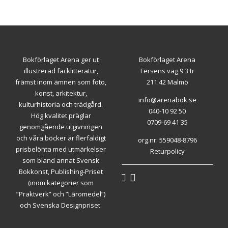
Bokförlaget Arena ger ut
Bokförlaget Arena
illustrerad facklitteratur,
Fersens väg 9 3 tr
främst inom ämnen som foto,
211 42 Malmö
konst, arkitektur,
info@arenabok.se
kulturhistoria och trädgård.
040-10 92 50
Hög kvalitet präglar
0709-69 41 35
genomgående utgivningen
och våra böcker är flerfaldigt
org.nr: 559048-8796
prisbelönta med utmärkelser
Returpolicy
som bland annat Svensk
Bokkonst, Publishing-Priset
(inom kategorier som
”Praktverk” och ”Läromedel”)
och Svenska Designpriset.