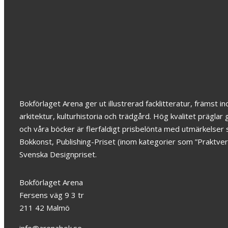
Kaffeboken
449
kr
Bokförlaget Arena ger ut illustrerad facklitteratur, främst 
arkitektur, kulturhistoria och trädgård. Hög kvalitet prägl
och våra böcker är flerfaldigt prisbelönta med utmärkelser
Bokkonst, Publishing-Priset (inom kategorier som ”Praktver
Svenska Designpriset.
Bokförlaget Arena
Fersens väg 9 3 tr
211 42 Malmö
info@arenabok.se