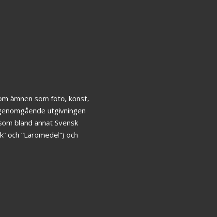
inom ämnen som foto, konst,
ar genomgående utgivningen
 som bland annat Svensk
k” och ”Läromedel”) och