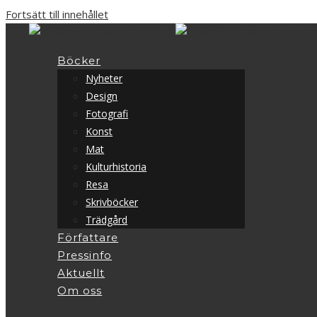
Fortsätt till innehållet
Böcker
Nyheter
Design
Fotografi
Konst
Mat
Kulturhistoria
Resa
Skrivböcker
Trädgård
Författare
Pressinfo
Aktuellt
Om oss