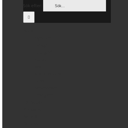
Sök efter:
Böcker
Nyheter
Design
Fotografi
Konst
Mat
Kulturhistoria
Resa
Skrivböcker
Trädgård
Författare
Pressinfo
Aktuellt
Om oss