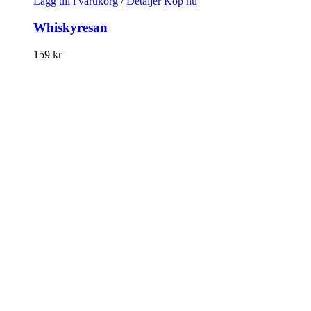
Lägg till i varukorg
/
Detaljer
Köp nu
Whiskyresan
159
kr