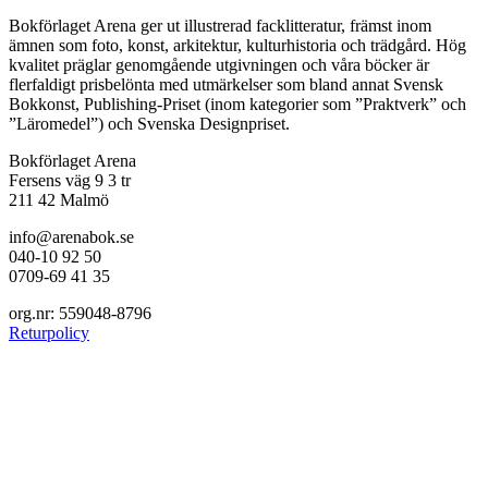
Bokförlaget Arena ger ut illustrerad facklitteratur, främst inom
ämnen som foto, konst, arkitektur, kulturhistoria och trädgård. Hög
kvalitet präglar genomgående utgivningen och våra böcker är
flerfaldigt prisbelönta med utmärkelser som bland annat Svensk
Bokkonst, Publishing-Priset (inom kategorier som ”Praktverk” och
”Läromedel”) och Svenska Designpriset.
Bokförlaget Arena
Fersens väg 9 3 tr
211 42 Malmö
info@arenabok.se
040-10 92 50
0709-69 41 35
org.nr: 559048-8796
Returpolicy