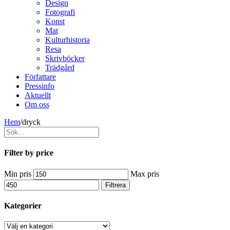
Design
Fotografi
Konst
Mat
Kulturhistoria
Resa
Skrivböcker
Trädgård
Författare
Pressinfo
Aktuellt
Om oss
Hem
/
dryck
Filter by price
Min pris
Max pris
Filtrera
Kategorier