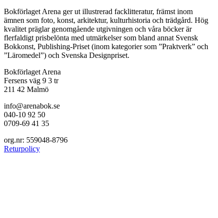
Bokförlaget Arena ger ut illustrerad facklitteratur, främst inom
ämnen som foto, konst, arkitektur, kulturhistoria och trädgård. Hög
kvalitet präglar genomgående utgivningen och våra böcker är
flerfaldigt prisbelönta med utmärkelser som bland annat Svensk
Bokkonst, Publishing-Priset (inom kategorier som ”Praktverk” och
”Läromedel”) och Svenska Designpriset.
Bokförlaget Arena
Fersens väg 9 3 tr
211 42 Malmö
info@arenabok.se
040-10 92 50
0709-69 41 35
org.nr: 559048-8796
Returpolicy