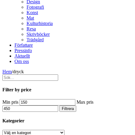
Design
Fotografi
Konst
Mat
Kulturhistoria
Resa
Skrivböcker
Trädgård
Författare
Pressinfo
Aktuellt
Om oss
Hem
/
dryck
Filter by price
Min pris
Max pris
Filtrera
Kategorier