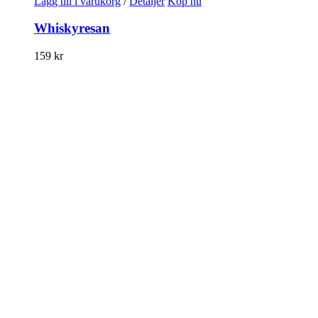
Lägg till i varukorg
/
Detaljer
Köp nu
Whiskyresan
159
kr