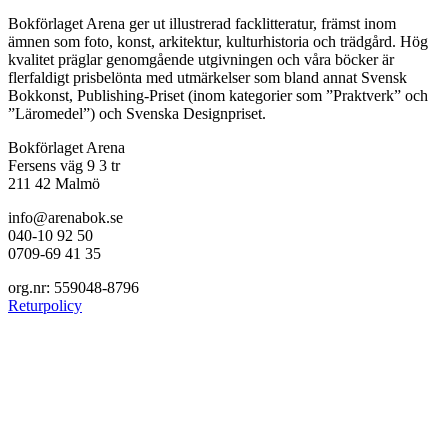
Bokförlaget Arena ger ut illustrerad facklitteratur, främst inom
ämnen som foto, konst, arkitektur, kulturhistoria och trädgård. Hög
kvalitet präglar genomgående utgivningen och våra böcker är
flerfaldigt prisbelönta med utmärkelser som bland annat Svensk
Bokkonst, Publishing-Priset (inom kategorier som ”Praktverk” och
”Läromedel”) och Svenska Designpriset.
Bokförlaget Arena
Fersens väg 9 3 tr
211 42 Malmö
info@arenabok.se
040-10 92 50
0709-69 41 35
org.nr: 559048-8796
Returpolicy