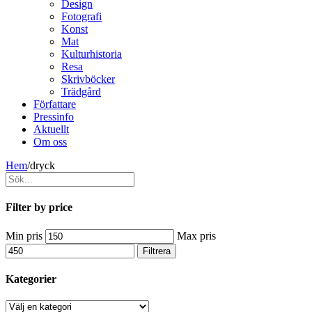
Design
Fotografi
Konst
Mat
Kulturhistoria
Resa
Skrivböcker
Trädgård
Författare
Pressinfo
Aktuellt
Om oss
Hem
/
dryck
Filter by price
Min pris
Max pris
Filtrera
Kategorier