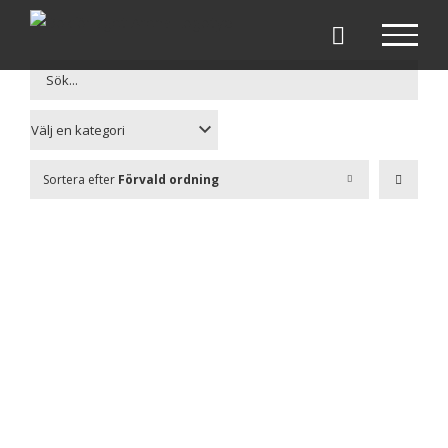
Fortsätt
till
innehållet
Sortera efter
Förvald ordning