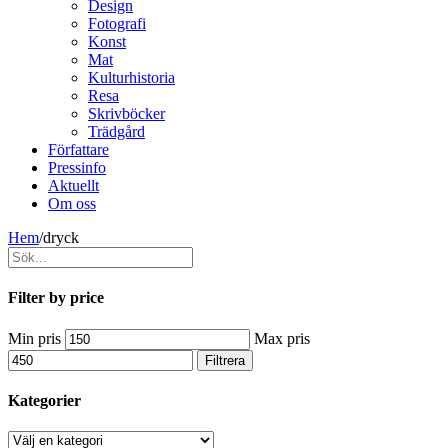
Design
Fotografi
Konst
Mat
Kulturhistoria
Resa
Skrivböcker
Trädgård
Författare
Pressinfo
Aktuellt
Om oss
Hem
/
dryck
Filter by price
Min pris
Max pris
Filtrera
Kategorier