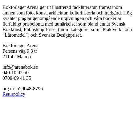
Bokförlaget Arena ger ut illustrerad facklitteratur, främst inom
ämnen som foto, konst, arkitektur, kulturhistoria och trädgård. Hög
kvalitet präglar genomgående utgivningen och våra böcker är
flerfaldigt prisbelönta med utmärkelser som bland annat Svensk
Bokkonst, Publishing-Priset (inom kategorier som ”Praktverk” och
”Läromedel”) och Svenska Designpriset.
Bokförlaget Arena
Fersens väg 9 3 tr
211 42 Malmö
info@arenabok.se
040-10 92 50
0709-69 41 35
org.nr: 559048-8796
Returpolicy