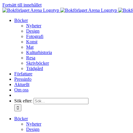
Fortsätt till innehållet
Böcker
Nyheter
Design
Fotografi
Konst
Mat
Kulturhistoria
Resa
Skrivböcker
Trädgård
Författare
Pressinfo
Aktuellt
Om oss
Sök efter:
Böcker
Nyheter
Design