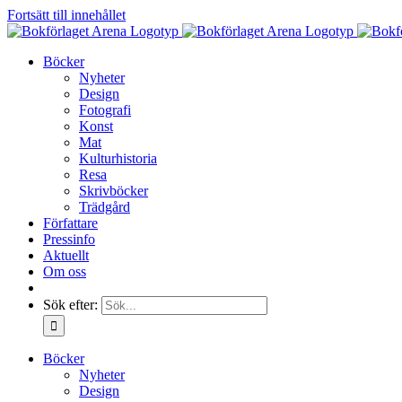
Fortsätt till innehållet
Böcker
Nyheter
Design
Fotografi
Konst
Mat
Kulturhistoria
Resa
Skrivböcker
Trädgård
Författare
Pressinfo
Aktuellt
Om oss
Sök efter:
Böcker
Nyheter
Design