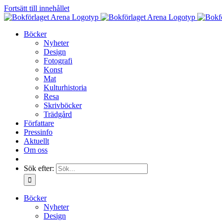
Fortsätt till innehållet
Böcker
Nyheter
Design
Fotografi
Konst
Mat
Kulturhistoria
Resa
Skrivböcker
Trädgård
Författare
Pressinfo
Aktuellt
Om oss
Sök efter:
Böcker
Nyheter
Design