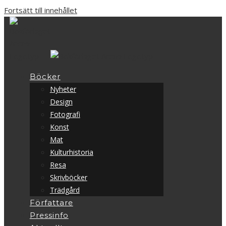
Fortsätt till innehållet
Böcker
Nyheter
Design
Fotografi
Konst
Mat
Kulturhistoria
Resa
Skrivböcker
Trädgård
Författare
Pressinfo