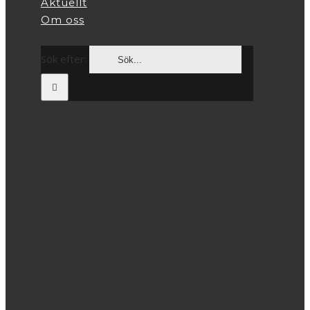
Aktuellt
Om oss
Sök efter:
Böcker
Nyheter
Design
Fotografi
Konst
Mat
Kulturhistoria
Resa
Skrivböcker
Trädgård
Författare