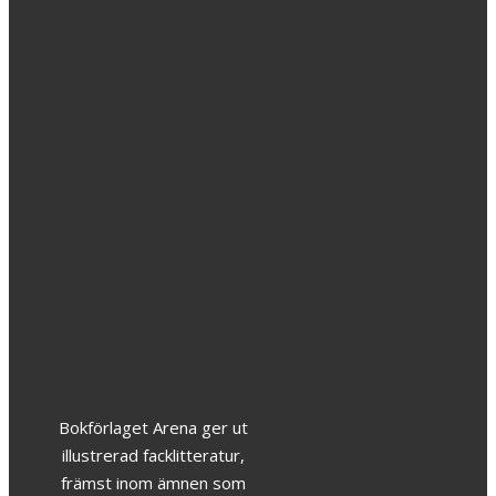
Teaterns
kläder
349
kr
Bokförlaget Arena ger ut
illustrerad facklitteratur,
främst inom ämnen som