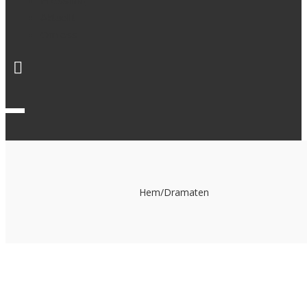
Pressinfo
Aktuellt
Om oss
Hem
/
Dramaten