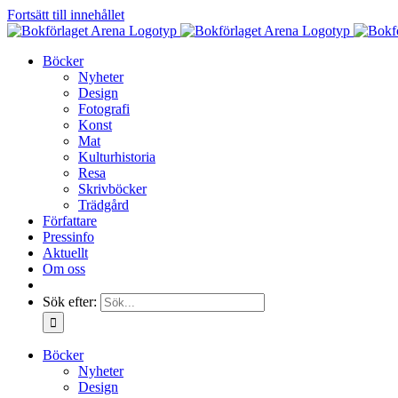
Fortsätt till innehållet
Böcker
Nyheter
Design
Fotografi
Konst
Mat
Kulturhistoria
Resa
Skrivböcker
Trädgård
Författare
Pressinfo
Aktuellt
Om oss
Sök efter:
Böcker
Nyheter
Design