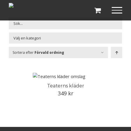
Fortsätt
till
innehållet

Sortera efter
Förvald ordning
Teaterns kläder
349
kr