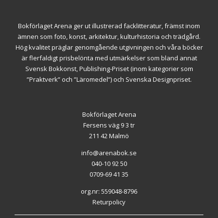
Bokförlaget Arena ger ut illustrerad facklitteratur, främst inom
ämnen som foto, konst, arkitektur, kulturhistoria och trädgård.
Hög kvalitet präglar genomgående utgivningen och våra böcker
är flerfaldigt prisbelönta med utmärkelser som bland annat
Svensk Bokkonst, Publishing-Priset (inom kategorier som
”Praktverk” och ”Läromedel”) och Svenska Designpriset.
Bokförlaget Arena
Fersens väg 9 3 tr
211 42 Malmö
info@arenabok.se
040-10 92 50
0709-69 41 35
org.nr: 559048-8796
Returpolicy