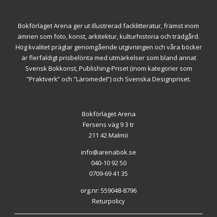
Bokförlaget Arena ger ut illustrerad facklitteratur, främst inom
ämnen som foto, konst, arkitektur, kulturhistoria och trädgård.
Hög kvalitet präglar genomgående utgivningen och våra böcker
är flerfaldigt prisbelönta med utmärkelser som bland annat
Svensk Bokkonst, Publishing-Priset (inom kategorier som
”Praktverk” och ”Läromedel”) och Svenska Designpriset.
Bokförlaget Arena
Fersens väg 9 3 tr
211 42 Malmö
info@arenabok.se
040-10 92 50
0709-69 41 35
org.nr: 559048-8796
Returpolicy