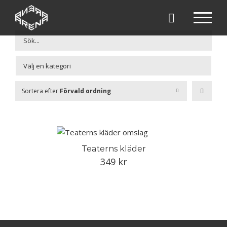
Fortsätt
till
innehållet

Sortera efter
Förvald ordning
Teaterns kläder
349
kr