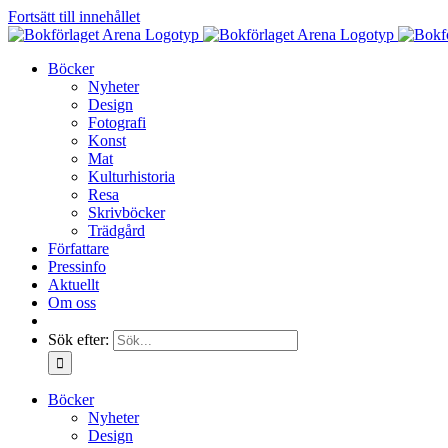
Fortsätt till innehållet
Böcker
Nyheter
Design
Fotografi
Konst
Mat
Kulturhistoria
Resa
Skrivböcker
Trädgård
Författare
Pressinfo
Aktuellt
Om oss
Sök efter:
Böcker
Nyheter
Design