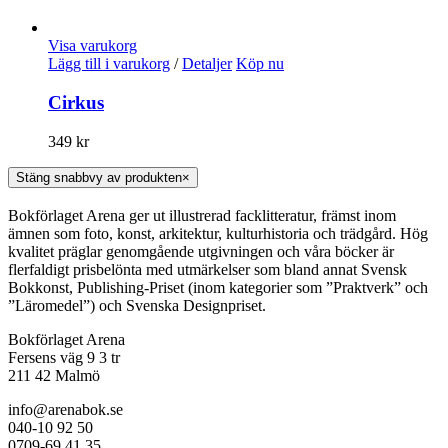
Visa varukorg
Lägg till i varukorg
/
Detaljer
Köp nu
Cirkus
349
kr
Stäng snabbvy av produkten
×
Bokförlaget Arena ger ut illustrerad facklitteratur, främst inom
ämnen som foto, konst, arkitektur, kulturhistoria och trädgård. Hög
kvalitet präglar genomgående utgivningen och våra böcker är
flerfaldigt prisbelönta med utmärkelser som bland annat Svensk
Bokkonst, Publishing-Priset (inom kategorier som ”Praktverk” och
”Läromedel”) och Svenska Designpriset.
Bokförlaget Arena
Fersens väg 9 3 tr
211 42 Malmö
info@arenabok.se
040-10 92 50
0709-69 41 35