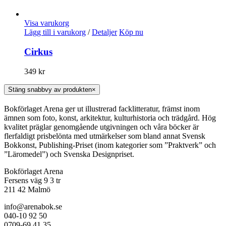
Visa varukorg
Lägg till i varukorg
/
Detaljer
Köp nu
Cirkus
349
kr
Stäng snabbvy av produkten
×
Bokförlaget Arena ger ut illustrerad facklitteratur, främst inom
ämnen som foto, konst, arkitektur, kulturhistoria och trädgård. Hög
kvalitet präglar genomgående utgivningen och våra böcker är
flerfaldigt prisbelönta med utmärkelser som bland annat Svensk
Bokkonst, Publishing-Priset (inom kategorier som ”Praktverk” och
”Läromedel”) och Svenska Designpriset.
Bokförlaget Arena
Fersens väg 9 3 tr
211 42 Malmö
info@arenabok.se
040-10 92 50
0709-69 41 35