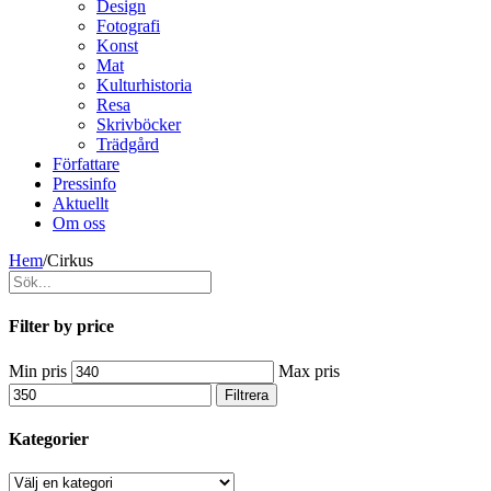
Design
Fotografi
Konst
Mat
Kulturhistoria
Resa
Skrivböcker
Trädgård
Författare
Pressinfo
Aktuellt
Om oss
Hem
/
Cirkus
Filter by price
Min pris
Max pris
Filtrera
Kategorier