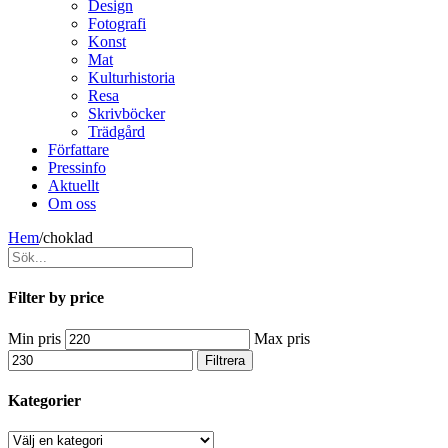
Design
Fotografi
Konst
Mat
Kulturhistoria
Resa
Skrivböcker
Trädgård
Författare
Pressinfo
Aktuellt
Om oss
Hem
/
choklad
Filter by price
Min pris
Max pris
Filtrera
Kategorier