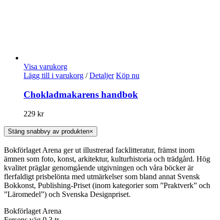
Visa varukorg
Lägg till i varukorg
/
Detaljer
Köp nu
Chokladmakarens handbok
229
kr
Stäng snabbvy av produkten
×
Bokförlaget Arena ger ut illustrerad facklitteratur, främst inom
ämnen som foto, konst, arkitektur, kulturhistoria och trädgård. Hög
kvalitet präglar genomgående utgivningen och våra böcker är
flerfaldigt prisbelönta med utmärkelser som bland annat Svensk
Bokkonst, Publishing-Priset (inom kategorier som ”Praktverk” och
”Läromedel”) och Svenska Designpriset.
Bokförlaget Arena
Fersens väg 9 3 tr