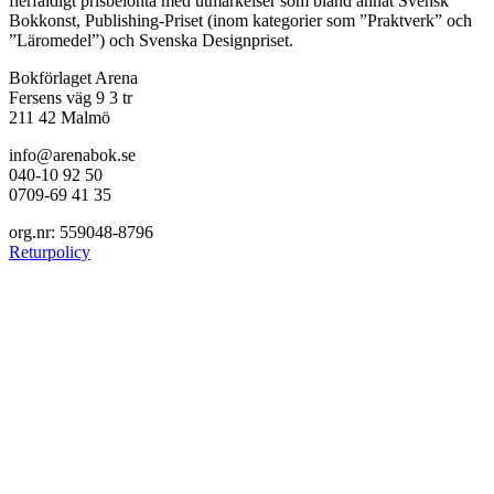
flerfaldigt prisbelönta med utmärkelser som bland annat Svensk
Bokkonst, Publishing-Priset (inom kategorier som ”Praktverk” och
”Läromedel”) och Svenska Designpriset.
Bokförlaget Arena
Fersens väg 9 3 tr
211 42 Malmö
info@arenabok.se
040-10 92 50
0709-69 41 35
org.nr: 559048-8796
Returpolicy