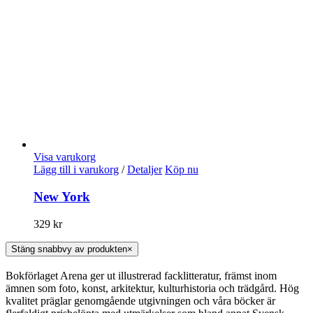
Visa varukorg
Lägg till i varukorg
/
Detaljer
Köp nu
New York
329
kr
Stäng snabbvy av produkten
×
Bokförlaget Arena ger ut illustrerad facklitteratur, främst inom
ämnen som foto, konst, arkitektur, kulturhistoria och trädgård. Hög
kvalitet präglar genomgående utgivningen och våra böcker är