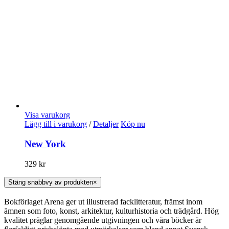
Visa varukorg
Lägg till i varukorg
/
Detaljer
Köp nu
New York
329
kr
Stäng snabbvy av produkten
×
Bokförlaget Arena ger ut illustrerad facklitteratur, främst inom
ämnen som foto, konst, arkitektur, kulturhistoria och trädgård. Hög
kvalitet präglar genomgående utgivningen och våra böcker är