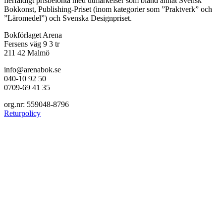
flerfaldigt prisbelönta med utmärkelser som bland annat Svensk
Bokkonst, Publishing-Priset (inom kategorier som ”Praktverk” och
”Läromedel”) och Svenska Designpriset.
Bokförlaget Arena
Fersens väg 9 3 tr
211 42 Malmö
info@arenabok.se
040-10 92 50
0709-69 41 35
org.nr: 559048-8796
Returpolicy