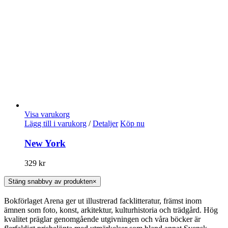
Visa varukorg
Lägg till i varukorg
/
Detaljer
Köp nu
New York
329
kr
Stäng snabbvy av produkten
×
Bokförlaget Arena ger ut illustrerad facklitteratur, främst inom
ämnen som foto, konst, arkitektur, kulturhistoria och trädgård. Hög
kvalitet präglar genomgående utgivningen och våra böcker är