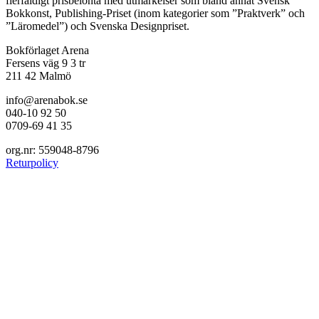
flerfaldigt prisbelönta med utmärkelser som bland annat Svensk
Bokkonst, Publishing-Priset (inom kategorier som ”Praktverk” och
”Läromedel”) och Svenska Designpriset.
Bokförlaget Arena
Fersens väg 9 3 tr
211 42 Malmö
info@arenabok.se
040-10 92 50
0709-69 41 35
org.nr: 559048-8796
Returpolicy