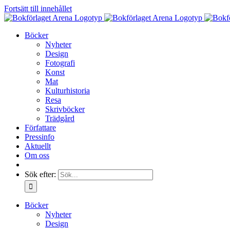
Fortsätt till innehållet
Böcker
Nyheter
Design
Fotografi
Konst
Mat
Kulturhistoria
Resa
Skrivböcker
Trädgård
Författare
Pressinfo
Aktuellt
Om oss
Sök efter:
Böcker
Nyheter
Design