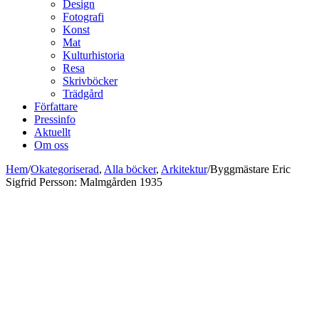
Design
Fotografi
Konst
Mat
Kulturhistoria
Resa
Skrivböcker
Trädgård
Författare
Pressinfo
Aktuellt
Om oss
Hem
/
Okategoriserad
,
Alla böcker
,
Arkitektur
/
Byggmästare Eric
Sigfrid Persson: Malmgården 1935