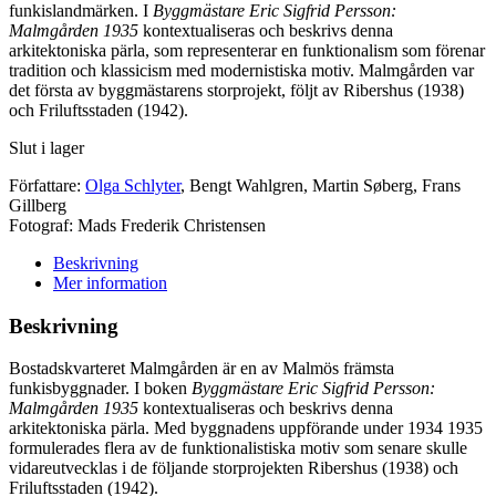
funkislandmärken. I
Byggmästare Eric Sigfrid Persson:
Malmgården 1935
kontextualiseras och beskrivs denna
arkitektoniska pärla, som representerar en funktionalism som förenar
tradition och klassicism med modernistiska motiv. Malmgården var
det första av byggmästarens storprojekt, följt av Ribershus (1938)
och Friluftsstaden (1942).
Slut i lager
Författare:
Olga Schlyter
,
Bengt Wahlgren
,
Martin Søberg
,
Frans
Gillberg
Fotograf:
Mads Frederik Christensen
Beskrivning
Mer information
Beskrivning
Bostadskvarteret Malmgården är en av Malmös främsta
funkisbyggnader. I boken
Byggmästare Eric Sigfrid Persson:
Malmgården 1935
kontextualiseras och beskrivs denna
arkitektoniska pärla. Med byggnadens uppförande under 1934 1935
formulerades flera av de funktionalistiska motiv som senare skulle
vidareutvecklas i de följande storprojekten Ribershus (1938) och
Friluftsstaden (1942).