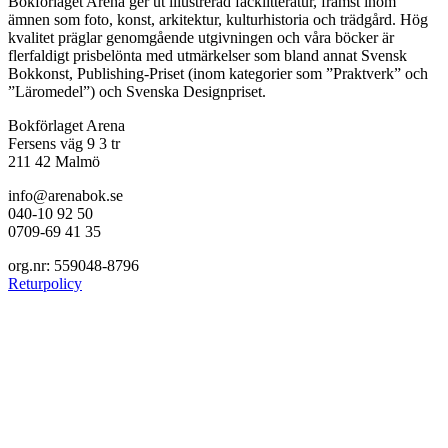
Bokförlaget Arena ger ut illustrerad facklitteratur, främst inom
ämnen som foto, konst, arkitektur, kulturhistoria och trädgård. Hög
kvalitet präglar genomgående utgivningen och våra böcker är
flerfaldigt prisbelönta med utmärkelser som bland annat Svensk
Bokkonst, Publishing-Priset (inom kategorier som ”Praktverk” och
”Läromedel”) och Svenska Designpriset.
Bokförlaget Arena
Fersens väg 9 3 tr
211 42 Malmö
info@arenabok.se
040-10 92 50
0709-69 41 35
org.nr: 559048-8796
Returpolicy