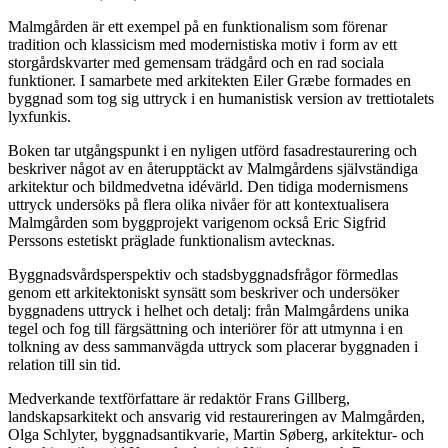
Malmgården är ett exempel på en funktionalism som förenar
tradition och klassicism med modernistiska motiv i form av ett
storgårdskvarter med gemensam trädgård och en rad sociala
funktioner. I samarbete med arkitekten Eiler Græbe formades en
byggnad som tog sig uttryck i en humanistisk version av trettiotalets
lyxfunkis.
Boken tar utgångspunkt i en nyligen utförd fasadrestaurering och
beskriver något av en återupptäckt av Malmgårdens självständiga
arkitektur och bildmedvetna idévärld. Den tidiga modernismens
uttryck undersöks på flera olika nivåer för att kontextualisera
Malmgården som byggprojekt varigenom också Eric Sigfrid
Perssons estetiskt präglade funktionalism avtecknas.
Byggnadsvårdsperspektiv och stadsbyggnadsfrågor förmedlas
genom ett arkitektoniskt synsätt som beskriver och undersöker
byggnadens uttryck i helhet och detalj: från Malmgårdens unika
tegel och fog till färgsättning och interiörer för att utmynna i en
tolkning av dess sammanvägda uttryck som placerar byggnaden i
relation till sin tid.
Medverkande textförfattare är redaktör Frans Gillberg,
landskapsarkitekt och ansvarig vid restaureringen av Malmgården,
Olga Schlyter, byggnadsantikvarie, Martin Søberg, arkitektur- och